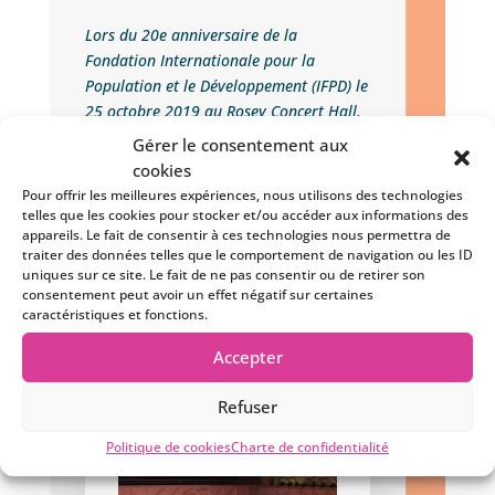
Lors du 20e anniversaire de la
Fondation Internationale pour la
Population et le Développement (IFPD) le
25 octobre 2019 au Rosey Concert Hall,
les invités ont pu déguster des
Gérer le consentement aux
spécialités de traiteur et de pâtisserie
cookies
préparées par les micro-entrepreneurs
Pour offrir les meilleures expériences, nous utilisons des technologies
d’Alter Start Food. Alter Start est un
telles que les cookies pour stocker et/ou accéder aux informations des
appareils. Le fait de consentir à ces technologies nous permettra de
programme de l’IFPD dont l’objectif est
traiter des données telles que le comportement de navigation ou les ID
de permettre à de jeunes migrants de
uniques sur ce site. Le fait de ne pas consentir ou de retirer son
lancer leur micro-entreprise afin de
consentement peut avoir un effet négatif sur certaines
trouver une alternative économique à
caractéristiques et fonctions.
l’aide sociale en Suisse.
Accepter
Les photos de l’événement
Refuser
Politique de cookies
Charte de confidentialité